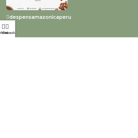
despensamazonicaperu
Menú
Canasta
Suscríbete a Despensa
Amazónica
Sé el primero en enterarte. Suscríbete hoy
mismo al boletín informativo.
Términos Del Servicio
Política De Privacidad
Reembolsos Y Devoluciones
Diseño y desarrollo por
Strobin Agency