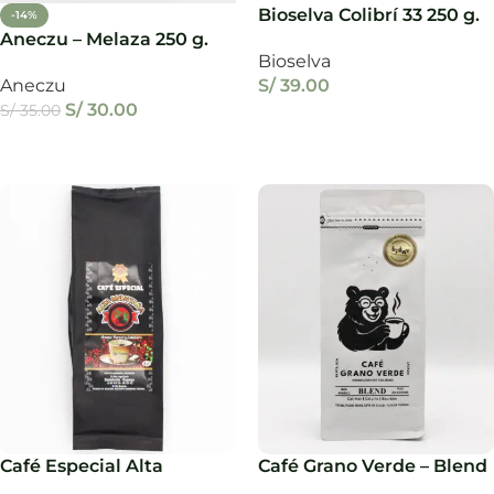
Bioselva Colibrí 33 250 g.
-14%
Aneczu – Melaza 250 g.
Bioselva
Aneczu
S/
39.00
S/
30.00
S/
35.00
Añadir Al Carrito
Añadir Al Carrito
Café Especial Alta
Café Grano Verde – Blend
Montaña 250 g.
250 g.