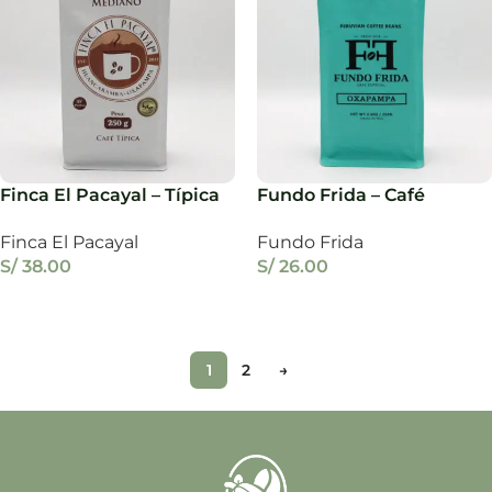
Finca El Pacayal – Típica
Fundo Frida – Café
250 g.
Especial 250 g.
Finca El Pacayal
Fundo Frida
S/
38.00
S/
26.00
Añadir Al Carrito
Añadir Al Carrito
1
2
→