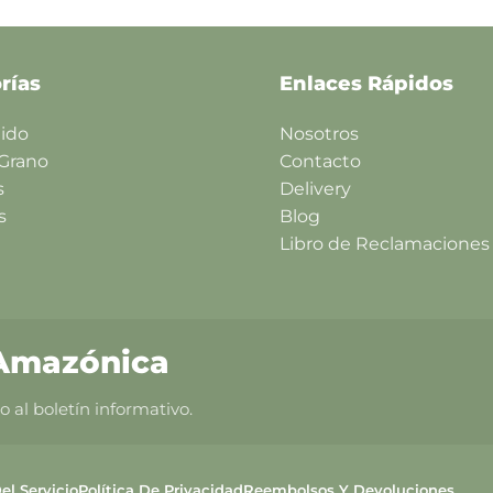
rías
Enlaces Rápidos
lido
Nosotros
 Grano
Contacto
s
Delivery
s
Blog
Libro de Reclamaciones
 Amazónica
 al boletín informativo.
el Servicio
Política De Privacidad
Reembolsos Y Devoluciones