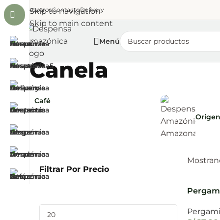
Nosotros
Contacto
Delivery
Skip to navigation
Skip to main content
Menú
Canela
Café
Orige
Mostrand
Filtrar Por Precio
Pergami
g.
Pergam