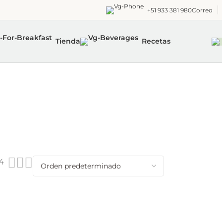
+51 933 381 980
Correo
Tienda
Recetas
4