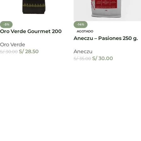
-5%
-14%
Oro Verde Gourmet 200
AGOTADO
g.
Aneczu – Pasiones 250 g.
Oro Verde
Aneczu
S/
28.50
S/
30.00
S/
30.00
S/
35.00
Añadir Al Carrito
Leer Más