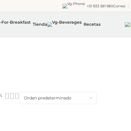
+51 933 381 980
Correo
Tienda
Recetas
4