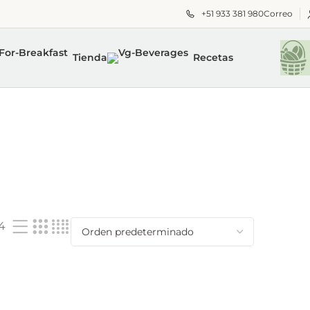
+51 933 381 980
Correo
Tienda
Recetas
4