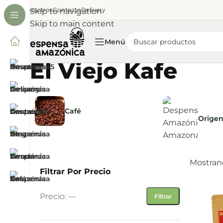
Nosotros
Contacto
Delivery
Skip to navigation
Skip to main content
Menú
El Viejo Kafe
Café
Orige
Mostrand
Filtrar Por Precio
Precio:
—
Filtrar