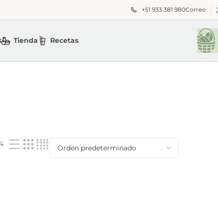
+51 933 381 980
Correo
s
Tienda
Recetas
4