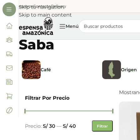
Nosotros
Contacto
Delivery
Skip to navigation
Skip to main content
Menú
Saba
Café
Origen
Mostrand
Filtrar Por Precio
Precio:
S/ 30
—
S/ 40
Filtrar