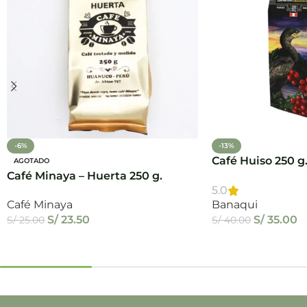
-6%
-13%
Café Huiso 250 g
AGOTADO
Café Minaya – Huerta 250 g.
5.0
Café Minaya
Banaqui
S/
23.50
S/
35.00
S/
25.00
S/
40.00
Leer Más
Añadir Al Carrito